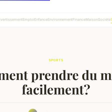
ivertissement
Emploi
Enfance
Environnement
Finance
Maison
Société
SPORTS
ent prendre du m
facilement?