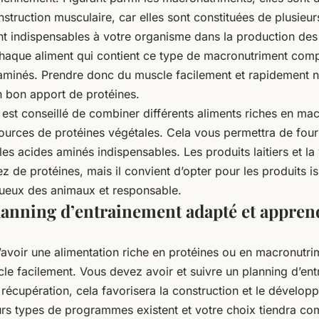
struction musculaire, car elles sont constituées de plusieu
t indispensables à votre organisme dans la production des p
chaque aliment qui contient ce type de macronutriment co
 aminés. Prendre donc du muscle facilement et rapidement n
n bon apport de protéines.
il est conseillé de combiner différents aliments riches en ma
ources de protéines végétales. Cela vous permettra de fourn
es acides aminés indispensables. Les produits laitiers et la
z de protéines, mais il convient d’opter pour les produits i
ueux des animaux et responsable.
lanning d’entrainement adapté et appren
 d’avoir une alimentation riche en protéines ou en macronutr
le facilement. Vous devez avoir et suivre un planning d’en
 récupération, cela favorisera la construction et le dévelo
urs types de programmes existent et votre choix tiendra c