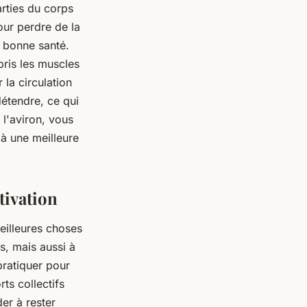
arties du corps
our perdre de la
n bonne santé.
pris les muscles
 la circulation
détendre, ce qui
 l'aviron, vous
 à une meilleure
tivation
meilleures choses
s, mais aussi à
pratiquer pour
ts collectifs
er à rester