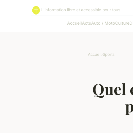
L'information libre et accessible pour tous
Accueil
Actu
Auto / Moto
Culture
D
Accueil
›
Sports
Quel 
p