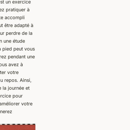
est un exercice
ez pratiquer à
ète accompli
ut être adapté à
our perdre de la
on une étude
à pied peut vous
urez pendant une
vous avez à
ter votre
u repos. Ainsi,
 la journée et
ercice pour
 améliorer votre
gnerez