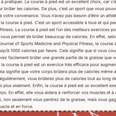
t à pratiquer. La course à pied est un excellent choix, car c’
ur brûler les calories. De plus, c’est un sport que vous pouv
 à votre convenance. Vous n’avez pas besoin d’être un athl
 la course à pied. C’est un sport accessible à tous et qui pe
fitness. La course à pied est l’un des meilleurs exercices p
e vous permet de brûler beaucoup de calories. En effet, sel
Journal of Sports Medicine and Physical Fitness, la course 
usqu’à 1000 calories par heure. Cela signifie que si vous co
vez facilement brûler une grande partie de la graisse que 
 la course à pied est un exercice très efficace pour augmen
la signifie que votre corps brûlera plus de calories même a
égulièrement, vous brûlerez plus de calories tout au long de
 plus aisément. Enfin, la course à pied est un excellent ex
orps. En effet, elle vous aidera à renforcer vos muscles et à
i, non seulement vous perdrez de la graisse, mais vous ga
scle et en force.