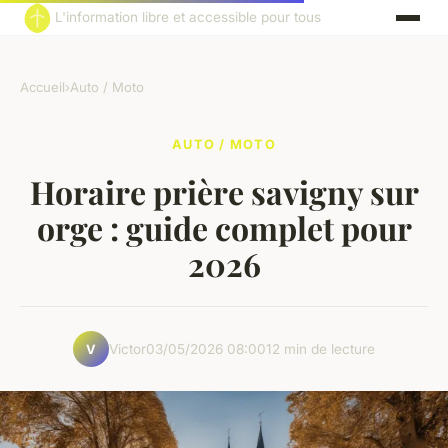
L'information libre et accessible pour tous
Accueil
›
Auto / Moto
AUTO / MOTO
Horaire prière savigny sur
orge : guide complet pour
2026
Victor
03/05/2026 08:00
12 min de lecture
V