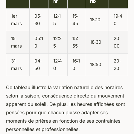
hr
rib
1er
05:
12:1
15:
19:4
18:10
mars
30
5
45
0
15
05:1
12:2
15:
20:
18:30
mars
0
5
55
00
31
04:
12:4
16:1
20:
18:50
mars
50
0
0
20
Ce tableau illustre la variation naturelle des horaires
selon la saison, conséquence directe du mouvement
apparent du soleil. De plus, les heures affichées sont
pensées pour que chacun puisse adapter ses
moments de prières en fonction de ses contraintes
personnelles et professionnelles.