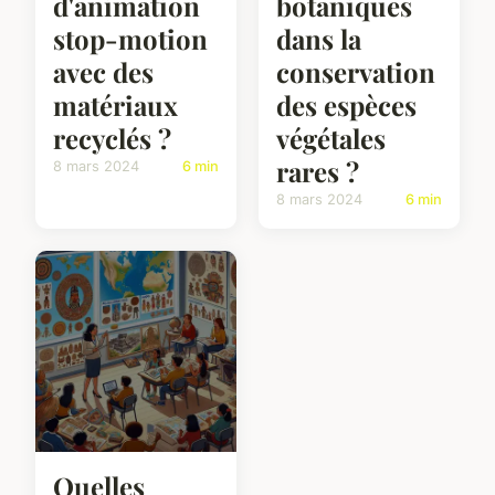
d'animation
botaniques
stop-motion
dans la
avec des
conservation
matériaux
des espèces
recyclés ?
végétales
rares ?
8 mars 2024
6 min
8 mars 2024
6 min
Quelles