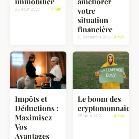
immobilier
améliorer
votre
26 août 2021
4 min
situation
financière
13 décembre 2021
4 min
Impôts et
Le boom des
Déductions :
cryptomonnaies
Maximisez
25 août 2021
4 min
Vos
Avantages