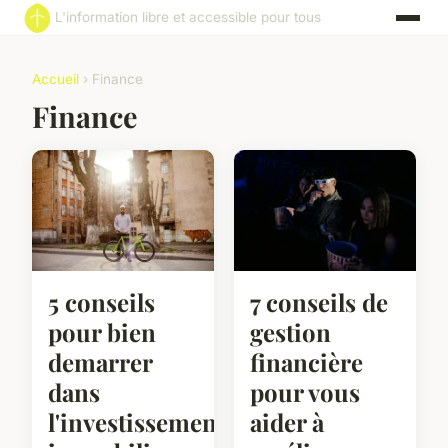
L'information libre et accessible pour tous
Accueil
› Finance
Finance
5 conseils
7 conseils de
pour bien
gestion
demarrer
financière
dans
pour vous
l'investissement
aider à