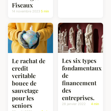
Fiscaux
14 novembre 2023
5 min
Les six types
Le rachat de
fondamentaux
credit
de
veritable
financement
bouee de
des
sauvetage
entreprises.
pour les
seniors
28 janvier 2022
4 min