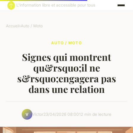
L'information libre et accessible pour tous
Accueil
›
Auto / Moto
AUTO / MOTO
Signes qui montrent
qu&rsquo;il ne
s&rsquo;engagera pas
dans une relation
Victor
23/04/2026 08:00
12 min de lecture
V