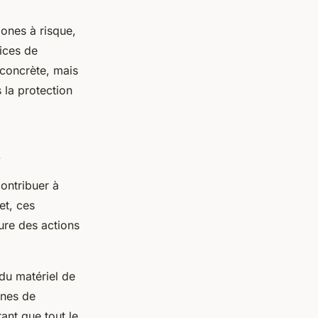
zones à risque,
ices de
 concrète, mais
 la protection
s
ontribuer à
et, ces
ure des actions
du matériel de
gnes de
ant que tout le