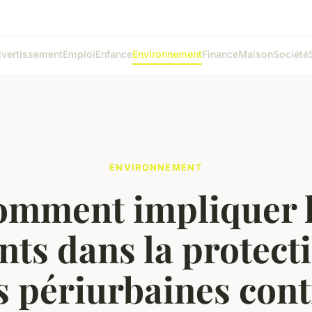
ivertissement
Emploi
Enfance
Environnement
Finance
Maison
Société
ENVIRONNEMENT
mment impliquer 
nts dans la protect
s périurbaines cont