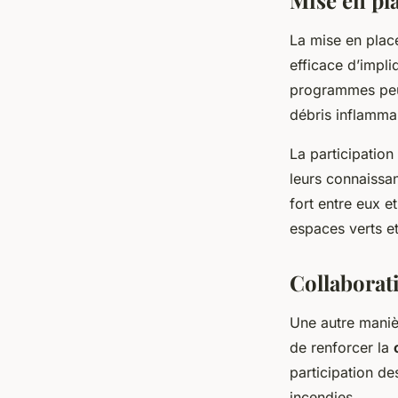
Mise en pl
La mise en pla
efficace d’impli
programmes peuv
débris inflammab
La participatio
leurs connaissan
fort entre eux e
espaces verts et
Collaborati
Une autre manièr
de renforcer la
participation de
incendies.