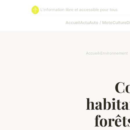
L'information libre et accessible pour tous
Accueil
Actu
Auto / Moto
Culture
D
Accueil
›
Environnement
Co
habita
forêt