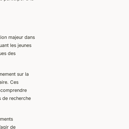
tion majeur dans
uant les jeunes
ques des
gnement sur la
aire. Ces
t comprendre
ts de recherche
ements
’agir de