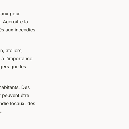
taux pour
. Accroître la
iés aux incendies
, ateliers,
r à l’importance
ngers que les
habitants. Des
r peuvent être
ndie locaux, des
.