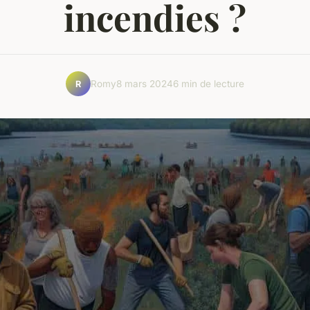
incendies ?
Romy
8 mars 2024
6 min de lecture
R