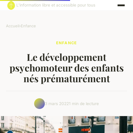
L'information libre et accessible pour tous
Accueil
›
Enfance
ENFANCE
Le développement
psychomoteur des enfants
nés prématurément
3 mars 2022
1 min de lecture