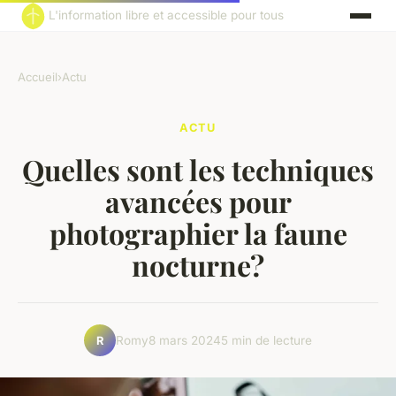
L'information libre et accessible pour tous
Accueil
›
Actu
ACTU
Quelles sont les techniques
avancées pour
photographier la faune
nocturne?
Romy
8 mars 2024
5 min de lecture
R