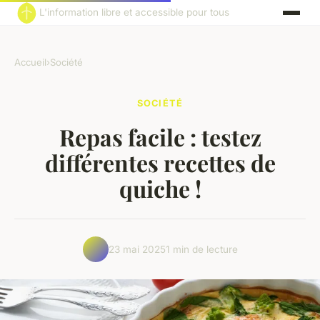
L'information libre et accessible pour tous
Accueil
›
Société
SOCIÉTÉ
Repas facile : testez
différentes recettes de
quiche !
23 mai 2025
1 min de lecture