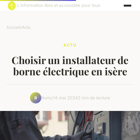
L'information libre et accessible pour tous
Accueil
›
Actu
ACTU
Choisir un installateur de
borne électrique en isère
Romy
14 mai 2024
2 min de lecture
R