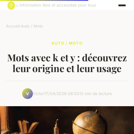
L'information libre et accessible pour tous
Accueil
›
Auto / Moto
AUTO / MOTO
Mots avec k et y : découvrez
leur origine et leur usage
Victor
17/04/2026 08:00
12 min de lecture
V